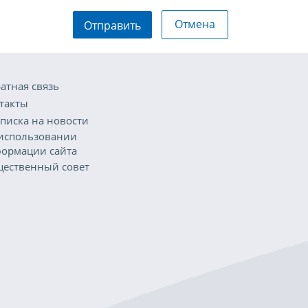
Отмена
Отправить
атная связь
такты
писка на новости
использовании
ормации сайта
ественный совет