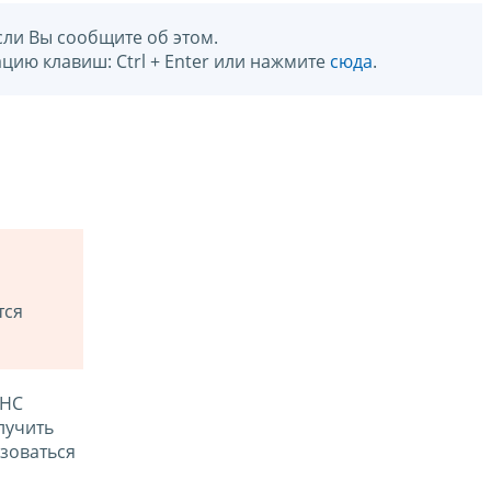
сли Вы сообщите об этом.
цию клавиш: Ctrl + Enter или нажмите
сюда
.
тся
ФНС
лучить
зоваться