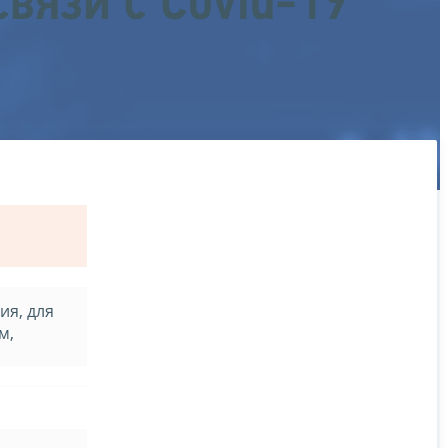
связи с Covid-19
ия, для
м,