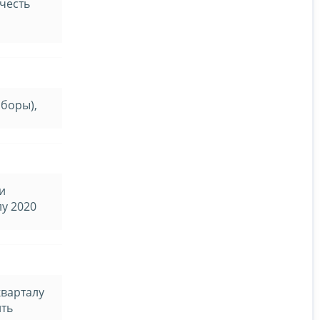
честь
сборы),
и
лу 2020
кварталу
ить