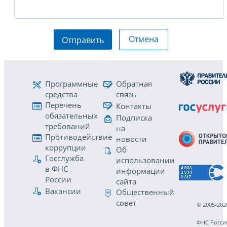
Отмена
Отправить
Программные
Обратная
средства
связь
Перечень
Контакты
обязательных
Подписка
требований
на
Противодействие
новости
коррупции
Об
Госслужба
использовании
в ФНС
информации
России
сайта
Вакансии
Общественный
совет
© 2005-202
ФНС Росси