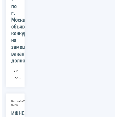
по
г.
Москве
объявлен
конкурс
на
замещение
вакантных
должностей
Новость
77 город Москва
02.12.2024
09:47
ИФНС