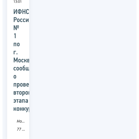
13:01
ИФНС
России
№
1
по
г.
Москве
сообщает
о
проведении
второго
этапа
конкурса
Новость
77 город Москва