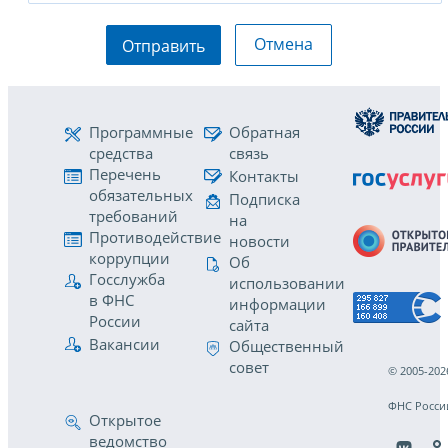
Отмена
Отправить
Программные
Обратная
средства
связь
Перечень
Контакты
обязательных
Подписка
требований
на
Противодействие
новости
коррупции
Об
Госслужба
использовании
в ФНС
информации
России
сайта
Вакансии
Общественный
совет
© 2005-202
ФНС Росси
Открытое
ведомство