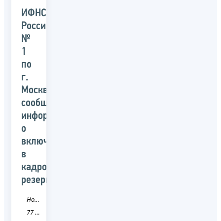
ИФНС
России
№
1
по
г.
Москве
сообщает
информацию
о
включении
в
кадровый
резерв
Новость
77 город Москва