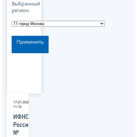
Выбранный
регион
Применить
17.07.2026
11:10
ИФНС
России
№