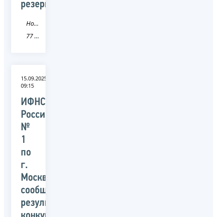
резерв
Новость
77 город Москва
15.09.2025
09:15
ИФНС
России
№
1
по
г.
Москве
сообщает
результаты
конкурса