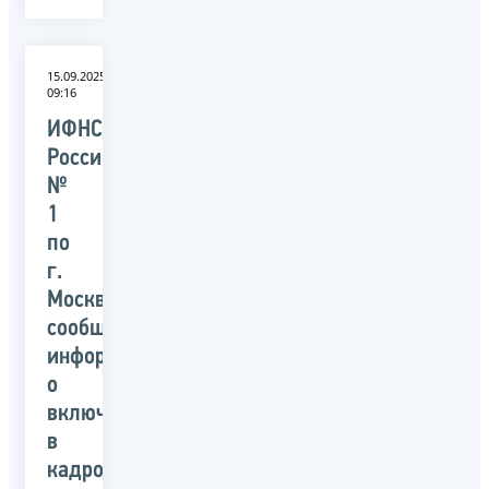
15.09.2025
09:16
ИФНС
России
№
1
по
г.
Москве
сообщает
информацию
о
включении
в
кадровый