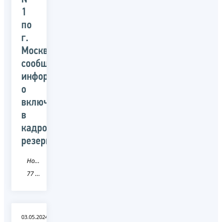
1
по
г.
Москве
сообщает
информацию
о
включении
в
кадровый
резерв
Новость
77 город Москва
03.05.2024