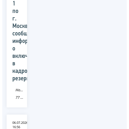
1
по
г.
Москве
сообщает
информацию
о
включении
в
кадровый
резерв
Новость
77 город Москва
06.07.2026
16:56