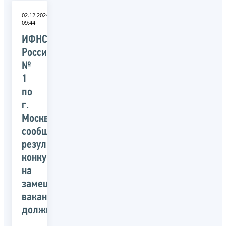
02.12.2024
09:44
ИФНС
России
№
1
по
г.
Москве
сообщает
результаты
конкурса
на
замещение
вакантных
должностей