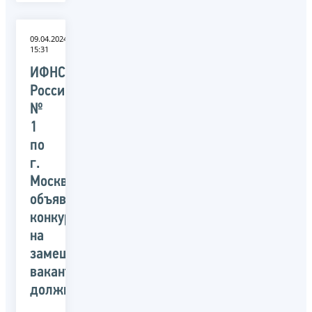
09.04.2024
15:31
ИФНС
России
№
1
по
г.
Москве
объявлен
конкурс
на
замещение
вакантных
должностей