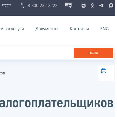
8-800-222-2222
и госуслуги
Документы
Контакты
ENG
Найти
ков
налогоплательщиков