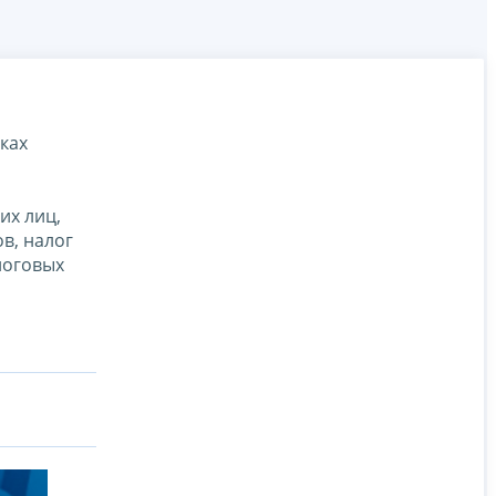
ках
их лиц,
в, налог
логовых