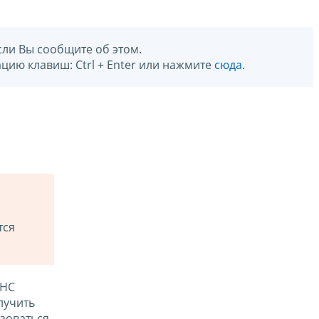
сли Вы сообщите об этом.
цию клавиш: Ctrl + Enter или нажмите
сюда
.
тся
ФНС
лучить
зоваться