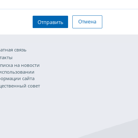
Отмена
Отправить
атная связь
такты
писка на новости
использовании
ормации сайта
ественный совет