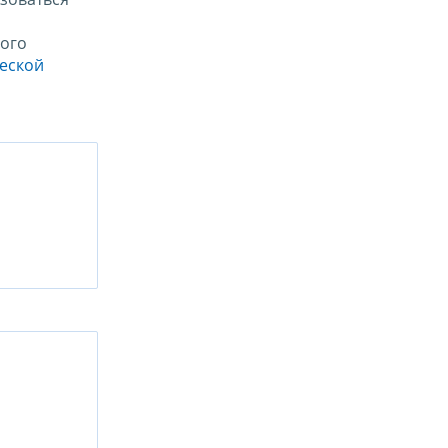
ого
ческой