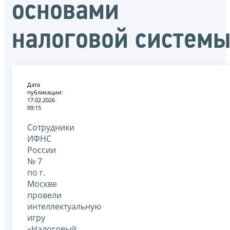
основами
налоговой систем
Дата
публикации:
17.02.2026
09:15
Сотрудники
ИФНС
России
№ 7
по г.
Москве
провели
интеллектуальную
игру
«Налоговый