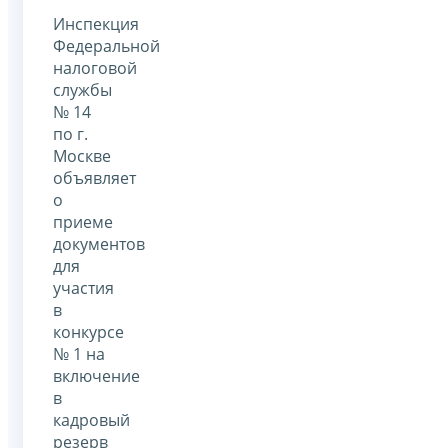
Инспекция
Федеральной
налоговой
службы
№ 14
по г.
Москве
объявляет
о
приеме
документов
для
участия
в
конкурсе
№ 1 на
включение
в
кадровый
резерв