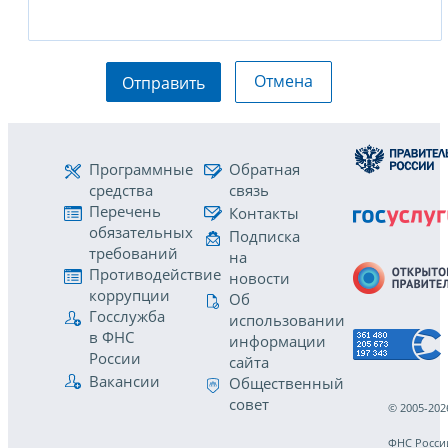
Отмена
Отправить
Программные
Обратная
средства
связь
Перечень
Контакты
обязательных
Подписка
требований
на
Противодействие
новости
коррупции
Об
Госслужба
использовании
в ФНС
информации
России
сайта
Вакансии
Общественный
совет
© 2005-202
ФНС Росси