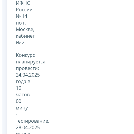
ИФНС
России
№ 14
по г.
Москве,
кабинет
№ 2.
Конкурс
планируется
провести:
24.04.2025
года в
10
часов
00
минут
-
тестирование,
28.04.2025
года в