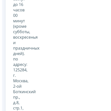
до 16
часов
00
минут
(кроме
субботы,
воскресенья
и
праздничных
дней).
по
адресу:
125284,
г.
Москва,
2-ой
Боткинский
пр.,
д.8,
стр.1,