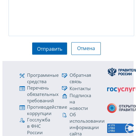
Отмена
Отправить
Программные
Обратная
средства
связь
Перечень
Контакты
обязательных
Подписка
требований
на
Противодействие
новости
коррупции
Об
Госслужба
использовании
в ФНС
информации
России
сайта