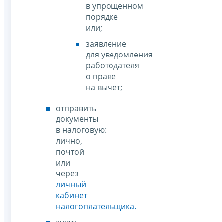
в упрощенном
порядке
или;
заявление
для уведомления
работодателя
о праве
на вычет;
отправить
документы
в налоговую:
лично,
почтой
или
через
личный
кабинет
налогоплательщика.
ждать