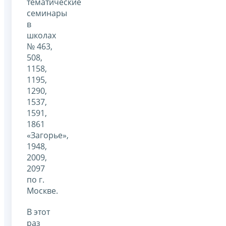
тематические
семинары
в
школах
№ 463,
508,
1158,
1195,
1290,
1537,
1591,
1861
«Загорье»,
1948,
2009,
2097
по г.
Москве.
В этот
раз