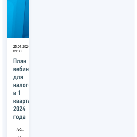
25.01.2024
09:00
План
вебинаров
для
налогоплательщиков
в 1
квартале
2024
года
Новость