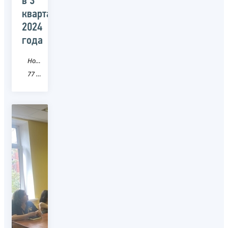
в 3
квартале
2024
года
Новость
77 город Москва