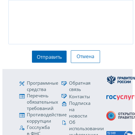
Отмена
Отправить
Программные
Обратная
средства
связь
Перечень
Контакты
обязательных
Подписка
требований
на
Противодействие
новости
коррупции
Об
Госслужба
использовании
в ФНС
информации