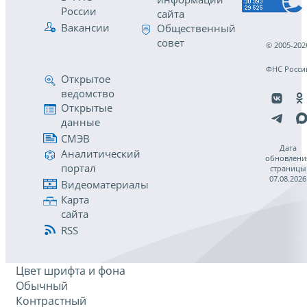
России
сайта
Вакансии
Общественный
совет
© 2005-202
ФНС Росси
Открытое
ведомство
Открытые
данные
СМЭВ
Дата
Аналитический
обновлени
портал
страницы
07.08.2026
Видеоматериалы
Карта
сайта
RSS
Цвет шрифта и фона
Обычный
Контрастный