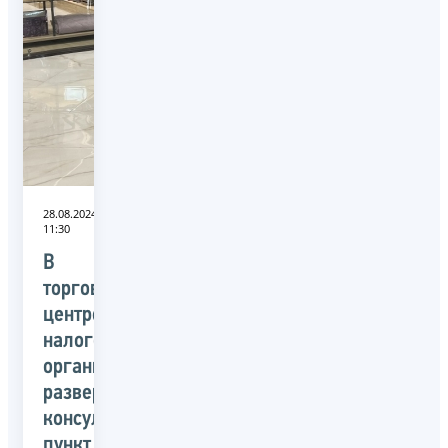
28.08.2024
11:30
В
торговом
центре
налоговые
органы
развернули
консультационный
пункт