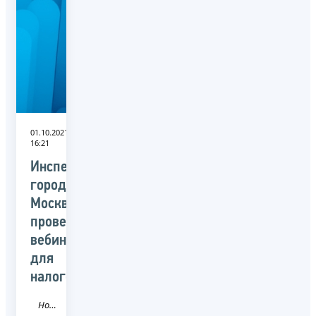
01.10.2021
16:21
Инспекции
города
Москвы
проведут
вебинары
для
налогоплательщиков
Новость