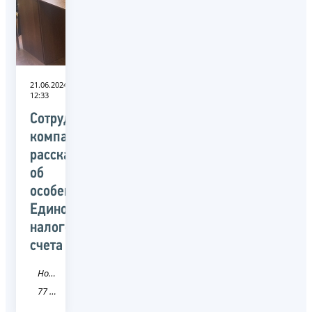
21.06.2024
12:33
Сотрудникам
компании
рассказали
об
особенностях
Единого
налогового
счета
Новость
77 город Москва