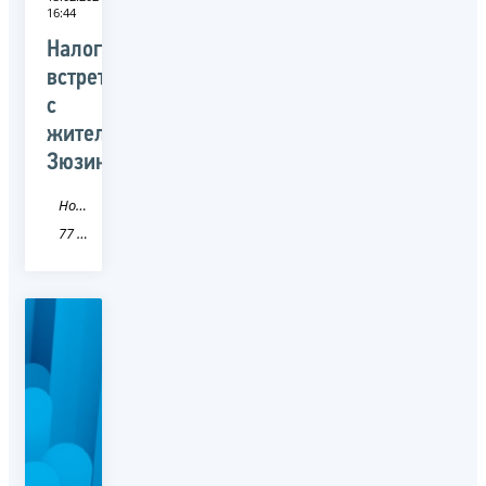
16:44
Налоговики
встретились
с
жителями
Зюзино
Новость
77 город Москва