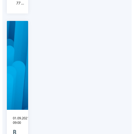
77 город Москва
01.09.2021
09:00
В