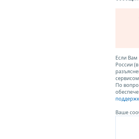
Если Вам
России (
разъясне
сервисо
По вопро
обеспече
поддержк
Ваше соо