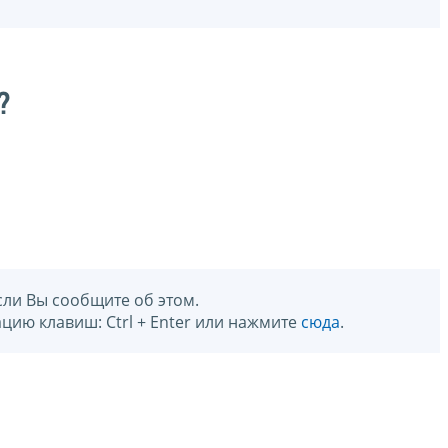
?
сли Вы сообщите об этом.
цию клавиш: Ctrl + Enter или нажмите
сюда
.