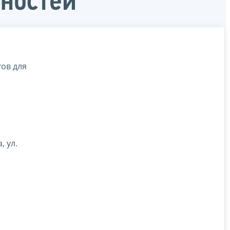
ностей
ов для
, ул.