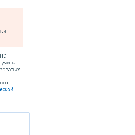
тся
ФНС
лучить
зоваться
ого
ческой