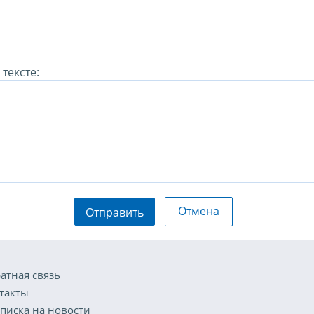
тексте:
Отмена
Отправить
атная связь
такты
писка на новости