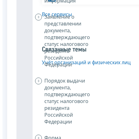
информация
Все сервисы
Заявление о
представлении
документа,
подтверждающего
статус налогового
Связанные темы
резидента
Российской
Учёт организаций и физических лиц
Федерации
Порядок выдачи
документа,
подтверждающего
статус налогового
резидента
Российской
Федерации
Форма