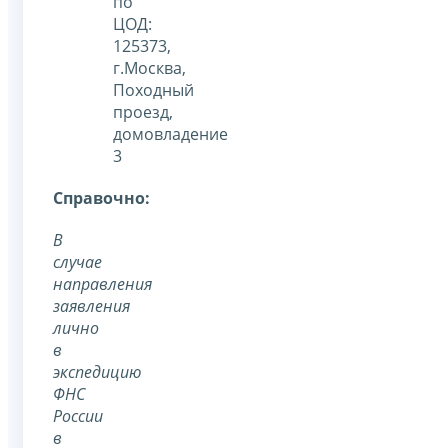
по
ЦОД:
125373,
г.Москва,
Походный
проезд,
домовладение
3
Cправочно:
В
случае
направления
заявления
лично
в
экспедицию
ФНС
России
в