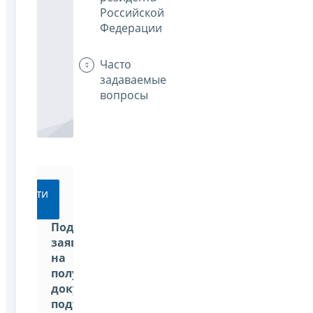
Российской
Федерации
Часто
задаваемые
вопросы
Перейти
Подать
заявление
на
получение
документа,
подтверждающего