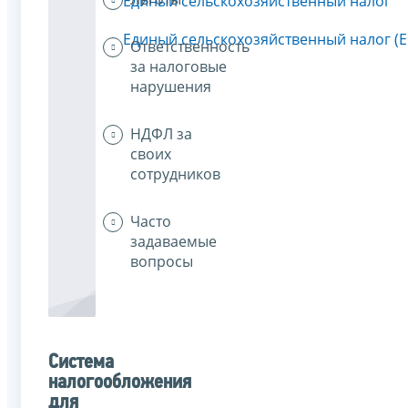
Единый сельскохозяйственный налог
Единый сельскохозяйственный налог (
Ответственность
за налоговые
нарушения
НДФЛ за
своих
сотрудников
Часто
задаваемые
вопросы
Система
налогообложения
для