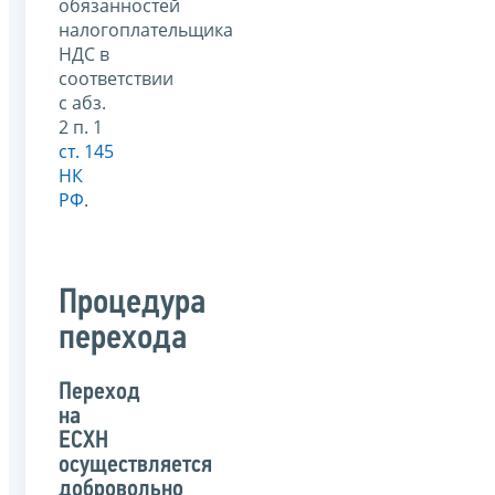
обязанностей
налогоплательщика
НДС в
соответствии
с абз.
2 п. 1
ст. 145
НК
РФ
.
Процедура
перехода
Переход
на
ЕСХН
осуществляется
добровольно