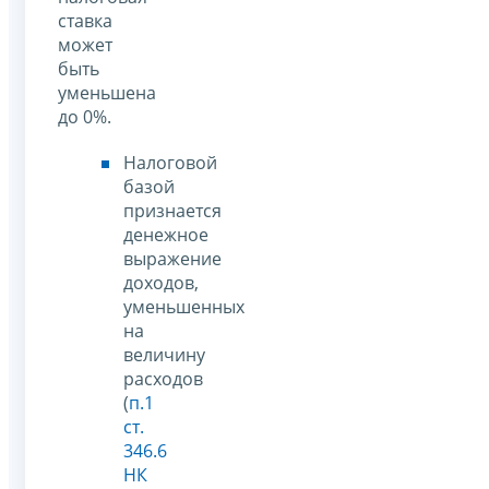
ставка
может
быть
уменьшена
до 0%.
Налоговой
базой
признается
денежное
выражение
доходов,
уменьшенных
на
величину
расходов
(
п.1
ст.
346.6
НК