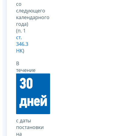
со
следующего
календарного
года)
(п. 1
ст.
346.3
НК
)
В
течение
30
дней
с даты
постановки
на