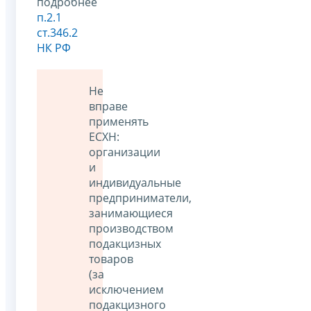
подробнее
п.2.1
ст.346.2
НК РФ
Не
вправе
применять
ЕСХН:
организации
и
индивидуальные
предприниматели,
занимающиеся
производством
подакцизных
товаров
(за
исключением
подакцизного