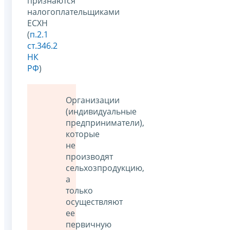
признаются
налогоплательщиками
ЕСХН
(
п.2.1
ст.346.2
НК
РФ
)
Организации
(индивидуальные
предприниматели),
которые
не
производят
сельхозпродукцию,
а
только
осуществляют
ее
первичную