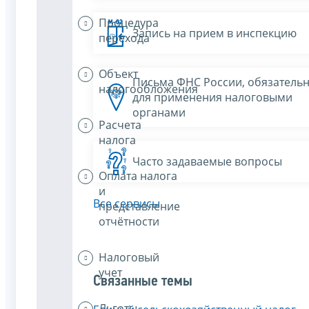
Процедура
Запись на прием в инспекцию
перехода
Объект
Письма ФНС России, обязатель
налогообложения
для применения налоговыми
органами
Расчета
налога
Часто задаваемые вопросы
Оплата налога
и
Все сервисы
представление
отчётности
Налоговый
учет
Связанные темы
Льготы