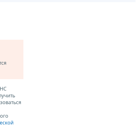
тся
ФНС
лучить
зоваться
ого
ческой