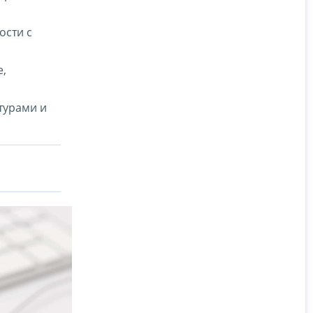
ости с
е,
турами и