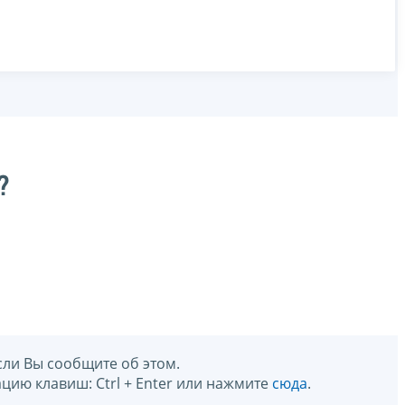
?
сли Вы сообщите об этом.
цию клавиш: Ctrl + Enter или нажмите
сюда
.