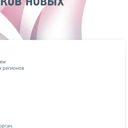
ков новых
чем
х регионов
орган.