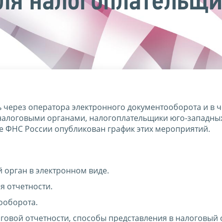
ля налогоплательщи
ь через оператора электронного документооборота и в 
 налоговыми органами, налогоплательщики юго-западны
те ФНС России опубликован график этих мероприятий.
 орган в электронном виде.
 отчетности.
ооборота.
говой отчетности, способы представления в налоговый 