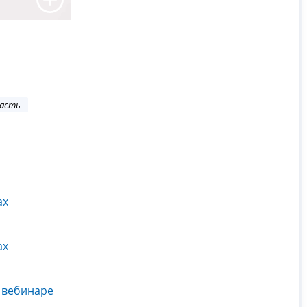
ласть
ах
ах
 вебинаре