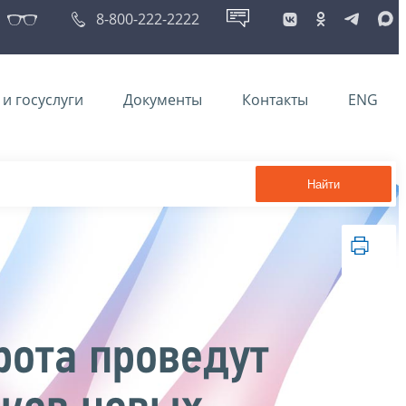
8-800-222-2222
и госуслуги
Документы
Контакты
ENG
Найти
рота проведут