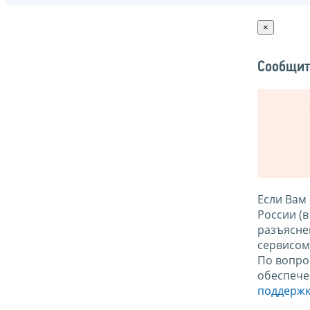
×
Сообщит
Если Вам
России (
разъясне
сервисо
По вопро
обеспече
поддержк