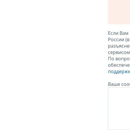
Если Вам
России (
разъясне
сервисо
По вопро
обеспече
поддержк
Ваше соо