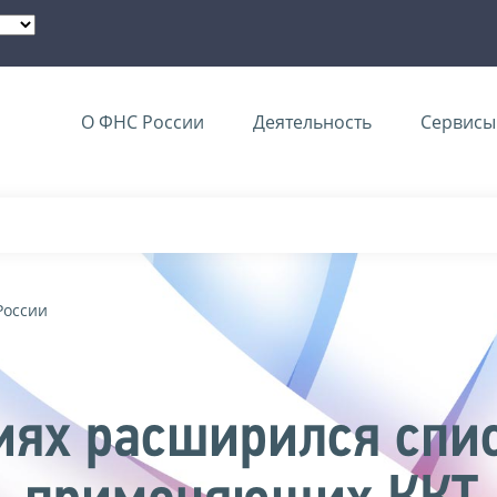
О ФНС России
Деятельность
Сервисы 
России
иях расширился спи