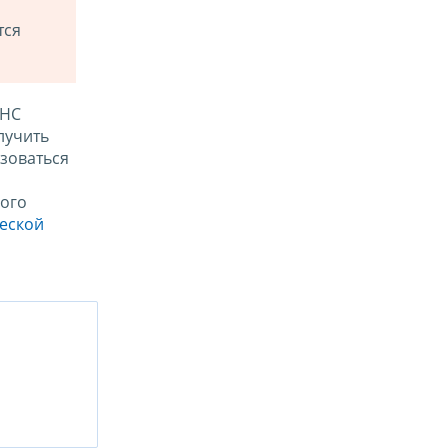
тся
ФНС
лучить
зоваться
ого
ческой