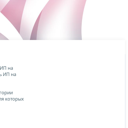
 ИП на
ь ИП на
егории
ля которых