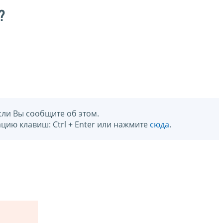
?
сли Вы сообщите об этом.
цию клавиш: Ctrl + Enter или нажмите
сюда
.