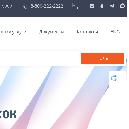
8-800-222-2222
и госуслуги
Документы
Контакты
ENG
Найти
сок