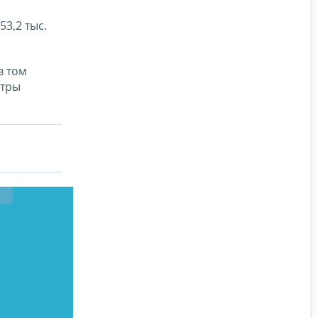
3,2 тыс.
в том
стры