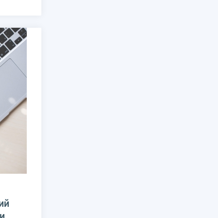
ий
ии