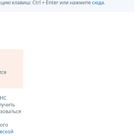
цию клавиш: Ctrl + Enter или нажмите
сюда
.
тся
ФНС
лучить
зоваться
ого
ческой