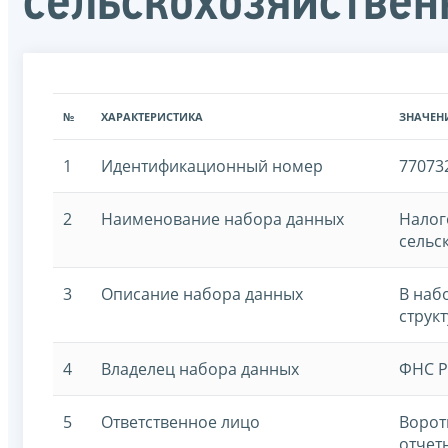
сельскохозяйствен
№
ХАРАКТЕРИСТИКА
ЗНАЧЕН
1
Идентификационный номер
77073
2
Наименование набора данных
Налог
сельс
3
Описание набора данных
В наб
струк
4
Владелец набора данных
ФНС Р
5
Ответственное лицо
Ворот
отчет