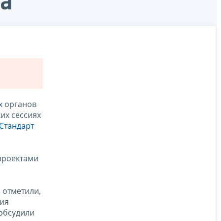
ва
х органов
их сессиях
Стандарт
 проектами
и отметили,
ния
 обсудили