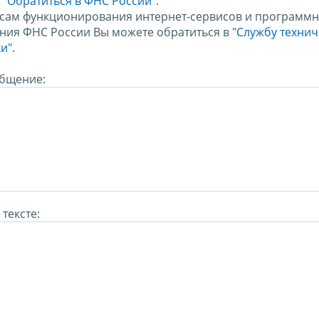
м
"Обратиться в ФНС России"
.
сам функционирования интернет-сервисов и программн
ния ФНС России Вы можете обратиться в
"Службу техни
и".
бщение:
тексте: