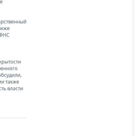
ые
дарственный
также
 ФНС
крытости
венного
обсудили,
ии также
ть власти