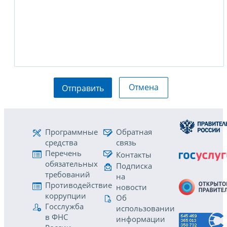
Отмена
Отправить
Программные
Обратная
средства
связь
Перечень
Контакты
обязательных
Подписка
требований
на
Противодействие
новости
коррупции
Об
Госслужба
использовании
в ФНС
информации