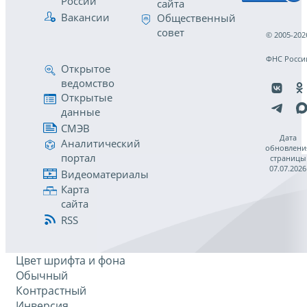
России
сайта
Вакансии
Общественный
совет
© 2005-202
ФНС Росси
Открытое
ведомство
Открытые
данные
СМЭВ
Дата
Аналитический
обновлени
портал
страницы
07.07.2026
Видеоматериалы
Карта
сайта
RSS
Цвет шрифта и фона
Обычный
Контрастный
Инверсия