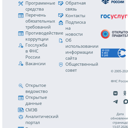
Программные
Обратная
средства
связь
Перечень
Контакты
обязательных
Подписка
требований
на
Противодействие
новости
коррупции
Об
Госслужба
использовании
в ФНС
информации
России
сайта
Вакансии
Общественный
совет
© 2005-202
ФНС Росси
Открытое
ведомство
Открытые
данные
СМЭВ
Дата
Аналитический
обновлени
портал
страницы
13.07.2026