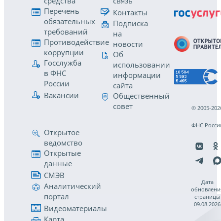
средства
связь
Перечень
Контакты
обязательных
Подписка
требований
на
Противодействие
новости
коррупции
Об
Госслужба
использовании
в ФНС
информации
России
сайта
Вакансии
Общественный
совет
© 2005-202
ФНС Росси
Открытое
ведомство
Открытые
данные
СМЭВ
Дата
Аналитический
обновлени
портал
страницы
09.08.2026
Видеоматериалы
Карта