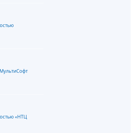
ностью
«МультиСофт
ностью «НТЦ