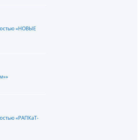
нностью «НОВЫЕ
м»»
ностью «РАПКаТ-