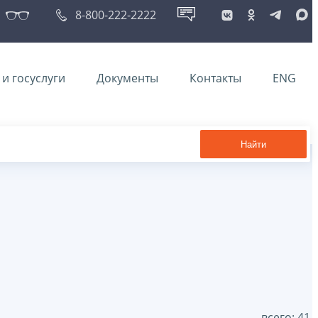
8-800-222-2222
и госуслуги
Документы
Контакты
ENG
Найти
всего: 41