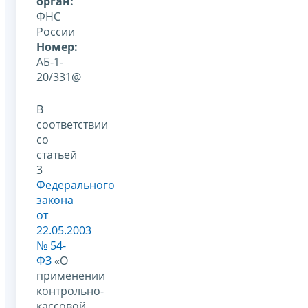
орган:
ФНС
России
Номер:
АБ-1-
20/331@
В
соответствии
со
статьей
3
Федерального
закона
от
22.05.2003
№ 54-
ФЗ
«О
применении
контрольно-
кассовой