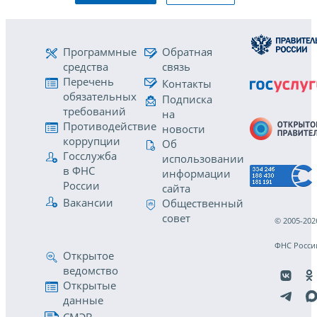
Программные
Обратная
средства
связь
Перечень
Контакты
обязательных
Подписка
требований
на
Противодействие
новости
коррупции
Об
Госслужба
использовании
в ФНС
информации
России
сайта
Вакансии
Общественный
совет
© 2005-202
ФНС Росси
Открытое
ведомство
Открытые
данные
СМЭВ