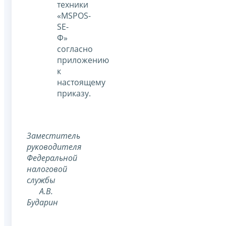
техники
«MSPOS-
SE-
Ф»
согласно
приложению
к
настоящему
приказу.
Заместитель
руководителя
Федеральной
налоговой
службы
А.В.
Бударин