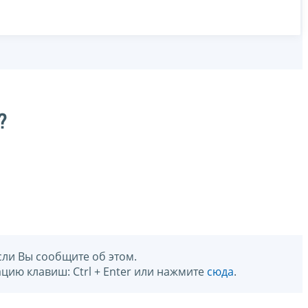
?
сли Вы сообщите об этом.
цию клавиш: Ctrl + Enter или нажмите
сюда
.