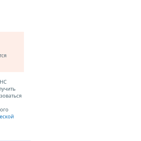
тся
ФНС
лучить
зоваться
ого
ческой