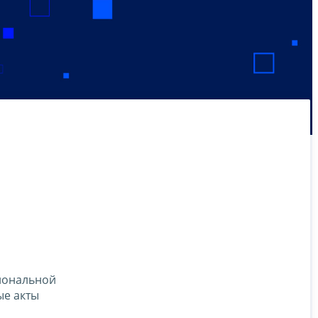
иональной
ые акты