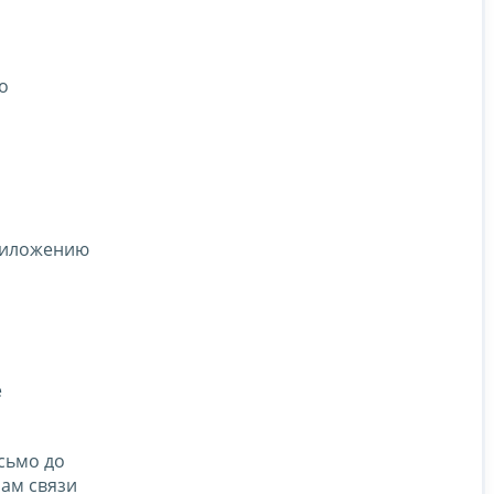
о
приложению
е
сьмо до
ам связи