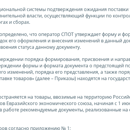
ациональной системы подтверждения ожидания поставки
олнительной власти, осуществляющий функции по контро
гах и сборах.
 определено, что оператор СПОТ утверждает форму и фо
ядок его оформления и внесения изменений в данный до
своения статуса данному документу.
верждении порядка формирования, присвоения и напра
верждении формы и формата документа о предстоящей п
его изменений, порядка его представления, а также поря
тавке товаров» (далее – Приказы) находятся на государс
остраняется на товары, ввозимые на территорию Россий
нов Евразийского экономического союза, начиная с 1 ию
 в работе рекомендуемые документы, реализованные на
аров согласно приложению № 1;