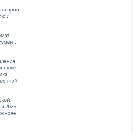
 товаров
лю и
рмат
кумент,
вления
оставке
дка
твенной
ской
ня 2026
 основе