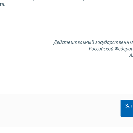
та.
Действительный государственны
Российской Федерац
А
Заг