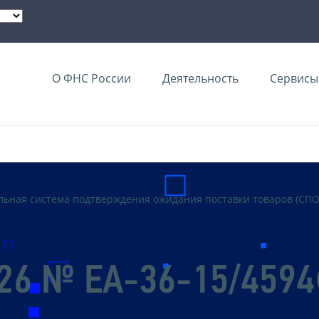
О ФНС России
Деятельность
Сервисы 
ьная система подтверждения ожидания поставки товаров (СПО
026 № ЕА-36-15/459