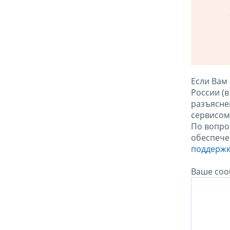
Если Вам
России (
разъясне
сервисо
По вопро
обеспече
поддержк
Ваше соо