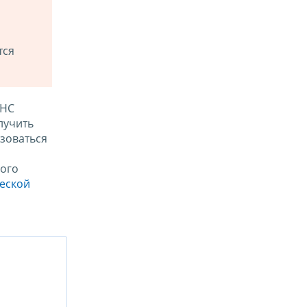
тся
ФНС
лучить
зоваться
ого
ческой