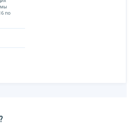
щих
емы
16 по
?