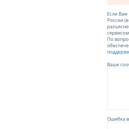
Если Вам
России (
разъясне
сервисо
По вопро
обеспече
поддержк
Ваше соо
Ошибка в 