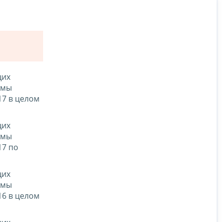
щих
емы
17 в целом
щих
емы
17 по
щих
емы
16 в целом