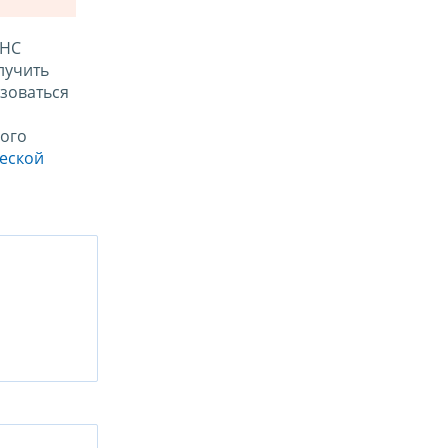
ФНС
лучить
зоваться
ого
ческой