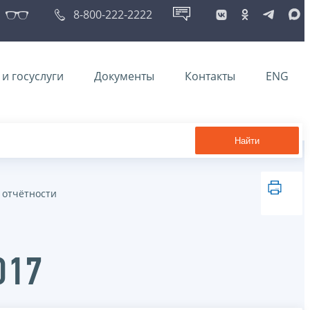
8-800-222-2222
и госуслуги
Документы
Контакты
ENG
Найти
 отчётности
017