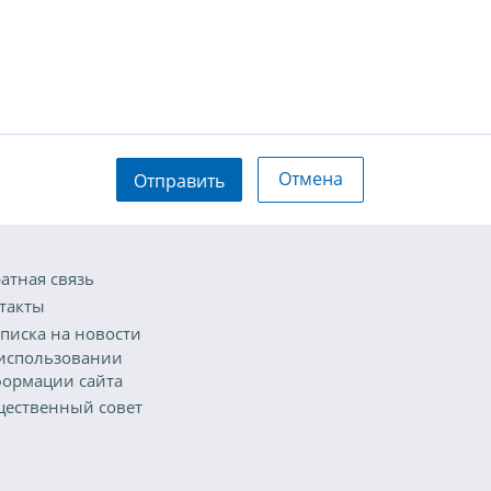
Отмена
Отправить
атная связь
такты
писка на новости
использовании
ормации сайта
ественный совет