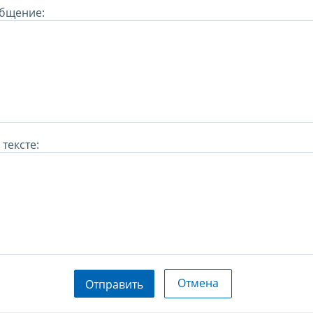
бщение:
тексте:
Отмена
Отправить