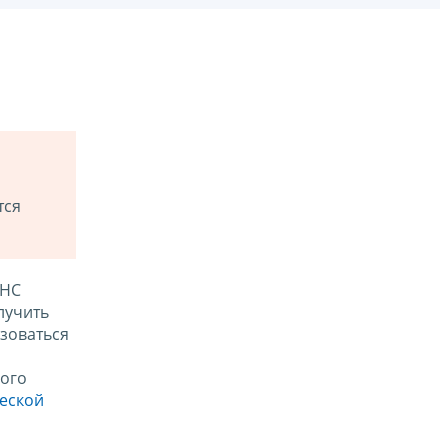
тся
ФНС
лучить
зоваться
ого
ческой