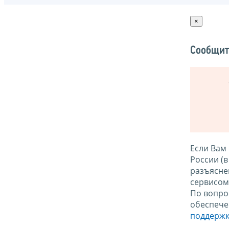
×
Сообщит
Если Вам
России (
разъясне
сервисо
По вопро
обеспече
поддержк