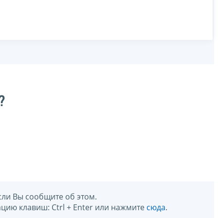
?
сли Вы сообщите об этом.
цию клавиш: Ctrl + Enter или нажмите
сюда
.