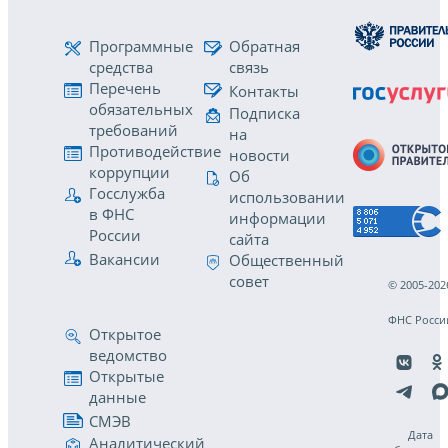
Программные
Обратная
средства
связь
Перечень
Контакты
обязательных
Подписка
требований
на
Противодействие
новости
коррупции
Об
Госслужба
использовании
в ФНС
информации
России
сайта
Вакансии
Общественный
совет
© 2005-202
ФНС Росси
Открытое
ведомство
Открытые
данные
СМЭВ
Дата
Аналитический