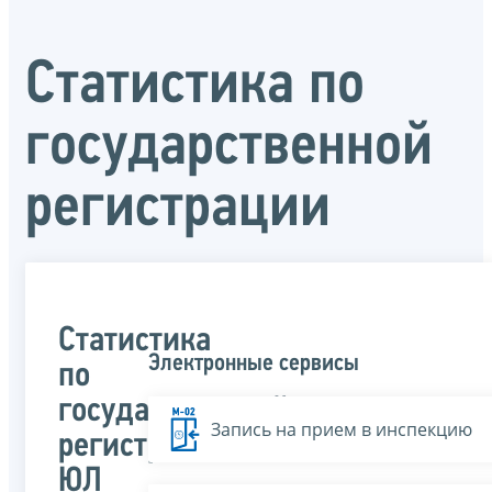
Статистика по
государственной
регистрации
Статистика
Электронные сервисы
по
государственной
Запись на прием в инспекцию
регистрации
ЮЛ