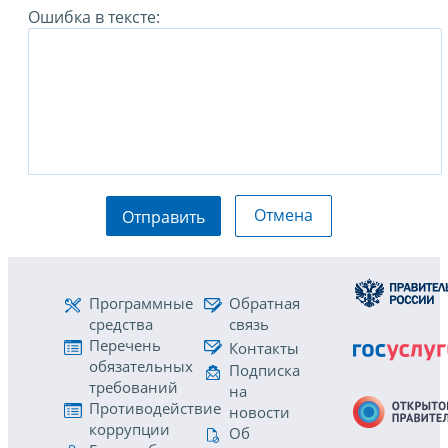
Ошибка в тексте:
Отмена
Отправить
Программные
Обратная
средства
связь
Перечень
Контакты
обязательных
Подписка
требований
на
Противодействие
новости
коррупции
Об