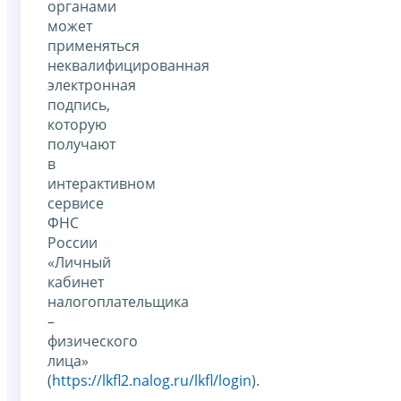
органами
может
применяться
неквалифицированная
электронная
подпись,
которую
получают
в
интерактивном
сервисе
ФНС
России
«Личный
кабинет
налогоплательщика
–
физического
лица»
(
https://lkfl2.nalog.ru/lkfl/login
).