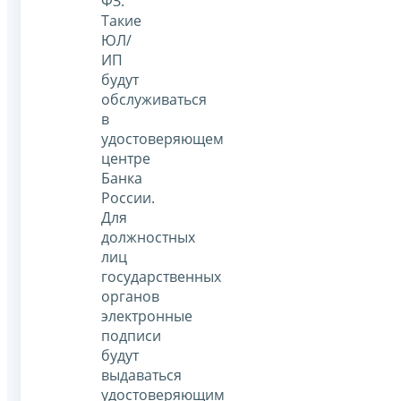
ФЗ.
Такие
ЮЛ/
ИП
будут
обслуживаться
в
удостоверяющем
центре
Банка
России.
Для
должностных
лиц
государственных
органов
электронные
подписи
будут
выдаваться
удостоверяющим