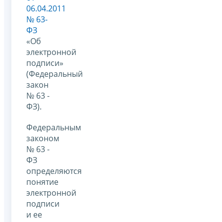
06.04.2011
№ 63-
ФЗ
«Об
электронной
подписи»
(Федеральный
закон
№ 63 -
ФЗ).
Федеральным
законом
№ 63 -
ФЗ
определяются
понятие
электронной
подписи
и ее