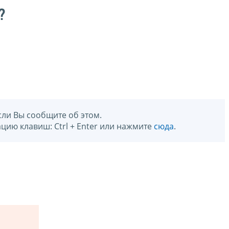
?
сли Вы сообщите об этом.
цию клавиш: Ctrl + Enter или нажмите
сюда
.