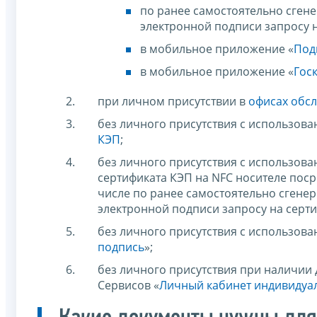
по ранее самостоятельно сге
электронной подписи запросу н
в мобильное приложение «
Под
в мобильное приложение «
Гос
при личном присутствии в
офисах обс
без личного присутствия с использова
КЭП
;
без личного присутствия с использов
сертификата КЭП на NFC носителе пос
числе по ранее самостоятельно сген
электронной подписи запросу на серти
без личного присутствия с использов
подпись
»;
без личного присутствия при наличии
Сервисов «
Личный кабинет индивидуа