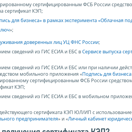
нерированному сертифицированным ФСБ России средств
а сертификат КЭП;
пись для бизнеса» в рамках эксперимента «Облачная по
ключ
»;
луживания доверенных лиц УЦ ФНС России
;
нием сведений из ГИС ЕСИА и ЕБС в
Сервисе выпуска сер
анием сведений из ГИС ЕСИА и ЕБС или при наличии дей
редством мобильного приложения «
Подпись для бизнеса
ерированному сертифицированным ФСБ России средство
фикат КЭП;
анием сведений из ГИС ЕСИА и ЕБС в мобильном приложе
 действующего сертификата КЭП ЮЛ/ИП с использовани
льного предпринимателя
» и «
Личный кабинет юридичес