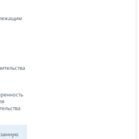
длежащим
вительства
еренность
ля
тельства
азанную