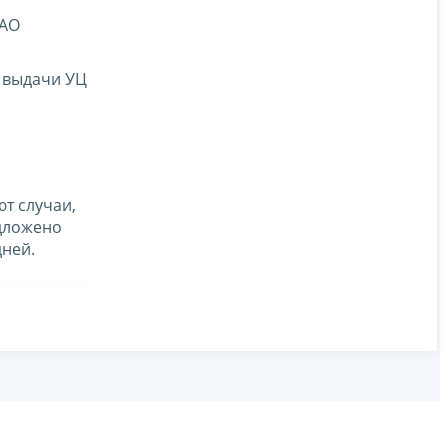
 АО
х выдачи УЦ
т случаи,
едложено
дней.