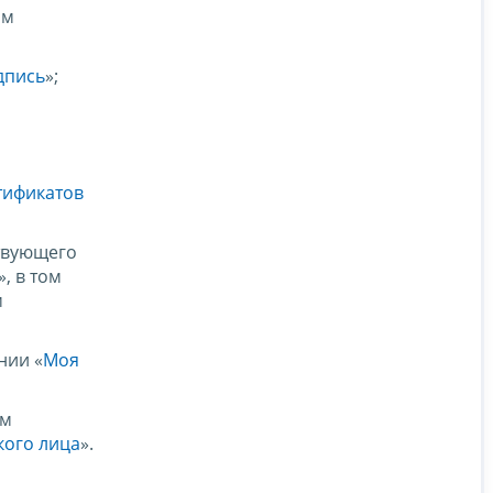
ом
дпись
»;
тификатов
ствующего
», в том
м
нии «
Моя
ем
кого лица
».