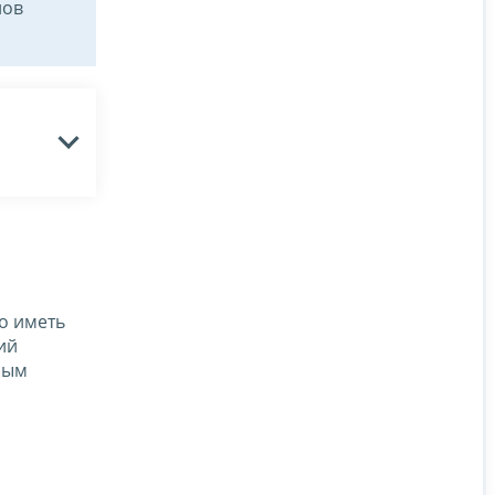
лов
о иметь
ий
ным