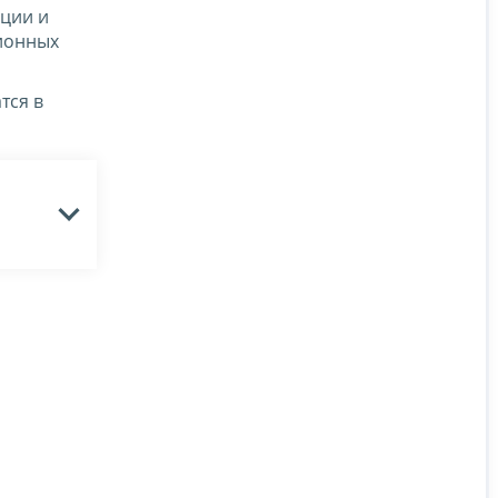
ции и
ионных
тся в