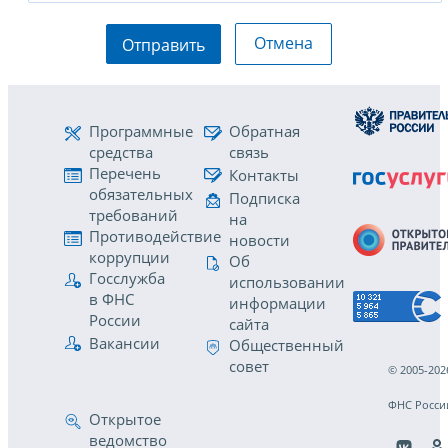
Отмена
Отправить
Программные
Обратная
средства
связь
Перечень
Контакты
обязательных
Подписка
требований
на
Противодействие
новости
коррупции
Об
Госслужба
использовании
в ФНС
информации
России
сайта
Вакансии
Общественный
совет
© 2005-202
ФНС Росси
Открытое
ведомство