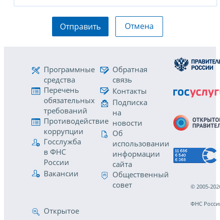
Отмена
Отправить
Программные
Обратная
средства
связь
Перечень
Контакты
обязательных
Подписка
требований
на
Противодействие
новости
коррупции
Об
Госслужба
использовании
в ФНС
информации
России
сайта
Вакансии
Общественный
совет
© 2005-202
ФНС Росси
Открытое