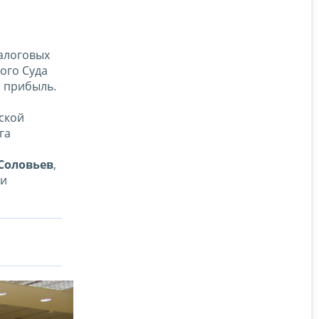
налоговых
ого Суда
 прибыль.
ской
га
 Соловьев
,
ьи