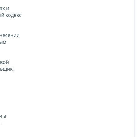
ах и
ый кодекс
внесении
ным
овой
льщик,
и в
в