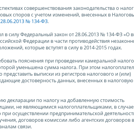
спективах совершенствования законодательства о налог
говых споров с учетом изменений, внесенных в Налогов
28.06.2013 № 134-ФЗ
.
ил в силу Федеральный закон от 28.06.2013 № 134-ФЗ «О 
оссийской Федерации в части противодействия незакон
жений, которые вступят в силу в 2014-2015 годах.
ребовать пояснения при проведении камеральной налог
оторой уменьшена сумма налога. При этом налогоплате
 представить выписки из регистров налогового и (или)
рждающие достоверность данных, внесенных в налоговую
нию декларации по налогу на добавленную стоимость
ицами, не являющимися налогоплательщиками, в случае
ур при осуществлении предпринимательской деятельност
учения, договоров комиссии либо агентских договоров 
налам связи.