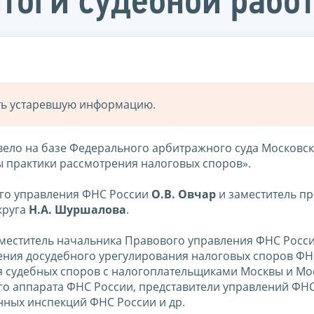
итоги судебной рабо
ать устаревшую информацию.
ело на базе Федерального арбитражного суда Московск
 практики рассмотрения налоговых споров».
го управления ФНС России
О.В. Овчар
и заместитель пр
круга
Н.А. Шуршалова
.
аместитель начальника Правового управления ФНС Росс
ления досудебного урегулирования налоговых споров ФН
ия судебных споров с налогоплательщиками Москвы и Мо
ого аппарата ФНС России, представители управлений ФН
нных инспекций ФНС России и др.