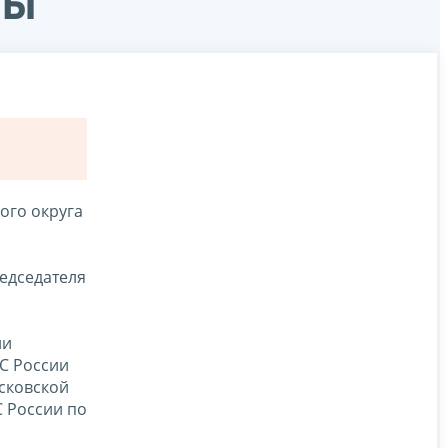
ты
ого округа
едседателя
ии
С России
сковской
С России по