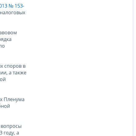
013 № 153-
 налоговых
равовом
рядка
по
х споров в
ии, а также
кой
ях Пленума
бной
е вопросы
 году, а