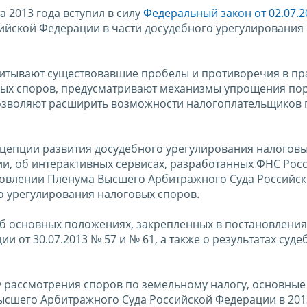
а 2013 года вступил в силу
Федеральный закон от 02.07.2
сийской Федерации в части досудебного урегулирования
читывают существовавшие пробелы и противоречия в п
вых споров, предусматривают механизмы упрощения по
позволяют расширить возможности налогоплательщиков 
нцепции развития досудебного урегулирования налоговы
и, об интерактивных сервисах, разработанных ФНС Росс
новлении Пленума Высшего Арбитражного Суда Российс
го урегулирования налоговых споров.
об основных положениях, закрепленных в постановлени
 от 30.07.2013 № 57 и № 61, а также о результатах суде
у рассмотрения споров по земельному налогу, основны
шего Арбитражного Суда Российской Федерации в 2013