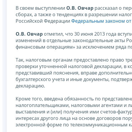
В своем выступлении
О.В. Овчар
рассказал о пер
сборах, а также о тенденциях в разрешении нало
Российской Федерации
Федеральным законом от 
О.В. Овчар
отметил, что 30 июня 2013 года вступ
изменений в отдельные законодательные акты Р
финансовым операциям» за исключением ряда поло
Так, налоговым органам предоставлено право т
проверки уточненной налоговой декларации, в к
представивший пояснения, вправе дополнительно
бухгалтерского учета и иные документы, подтве
декларацию.
Кроме того, введена обязанность по представле
налогоплательщиками, налоговыми агентами и л
выставления и (или) получения ими счетов-факт
интересах другого лица на основе договоров пор
электронной форме по телекоммуникационным ка