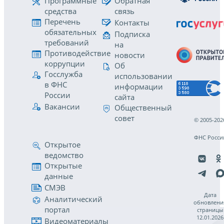
Программные
Обратная
средства
связь
Перечень
Контакты
обязательных
Подписка
требований
на
Противодействие
новости
коррупции
Об
Госслужба
использовании
в ФНС
информации
России
сайта
Вакансии
Общественный
совет
© 2005-202
ФНС Росси
Открытое
ведомство
Открытые
данные
СМЭВ
Дата
Аналитический
обновлени
портал
страницы
12.01.2026
Видеоматериалы