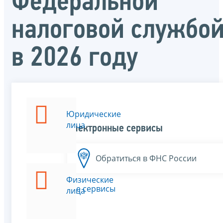
Федеральной
налоговой службо
в 2026 году
Юридические
лица
Электронные сервисы
Обратиться в ФНС России
Физические
Все сервисы
лица