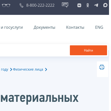
8-800-222-2222
и госуслуги
Документы
Контакты
ENG
Найти
 году
Физические лица
ематериальных