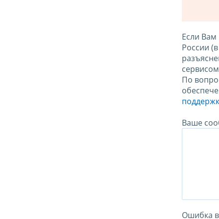
Если Вам
России (
разъясне
сервисо
По вопро
обеспече
поддержк
Ваше соо
Ошибка в 