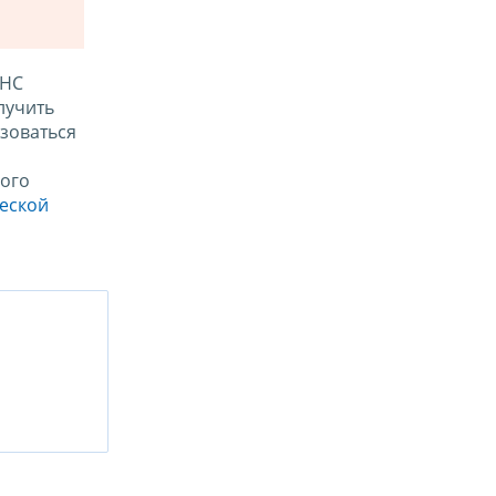
ФНС
лучить
зоваться
ого
ческой