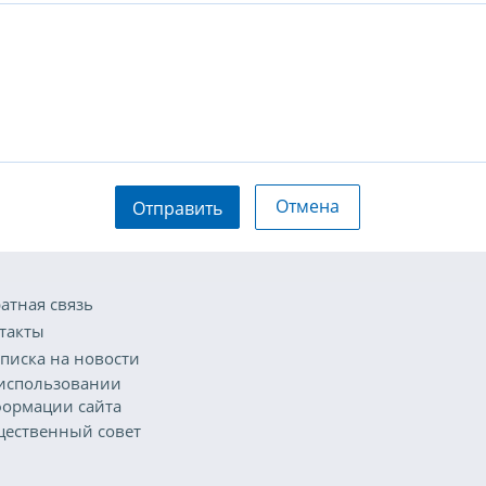
Отмена
Отправить
атная связь
такты
писка на новости
использовании
ормации сайта
ественный совет