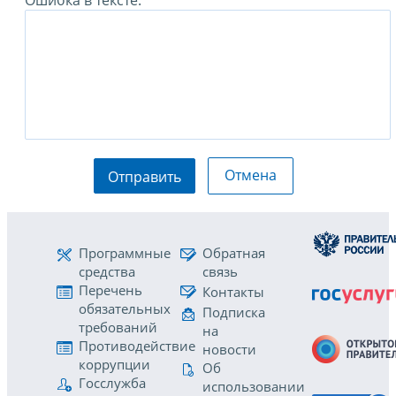
Ошибка в тексте:
Отмена
Отправить
Программные
Обратная
средства
связь
Перечень
Контакты
обязательных
Подписка
требований
на
Противодействие
новости
коррупции
Об
Госслужба
использовании