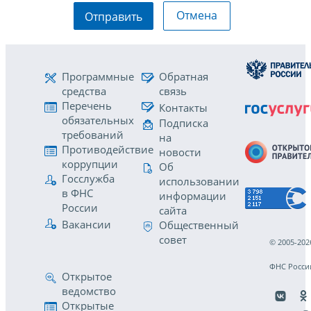
Отмена
Отправить
Программные
Обратная
средства
связь
Перечень
Контакты
обязательных
Подписка
требований
на
Противодействие
новости
коррупции
Об
Госслужба
использовании
в ФНС
информации
России
сайта
Вакансии
Общественный
совет
© 2005-202
ФНС Росси
Открытое
ведомство
Открытые