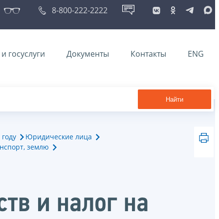
8-800-222-2222
и госуслуги
Документы
Контакты
ENG
Найти
 году
Юридические лица
анспорт, землю
тв и налог на