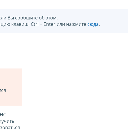
сли Вы сообщите об этом.
цию клавиш: Ctrl + Enter или нажмите
сюда
.
тся
ФНС
лучить
зоваться