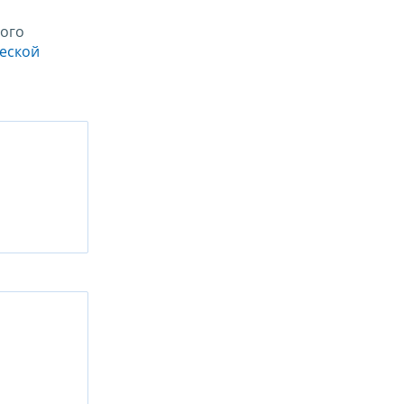
ого
ческой