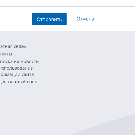
Отмена
Отправить
атная связь
такты
писка на новости
использовании
ормации сайта
ественный совет