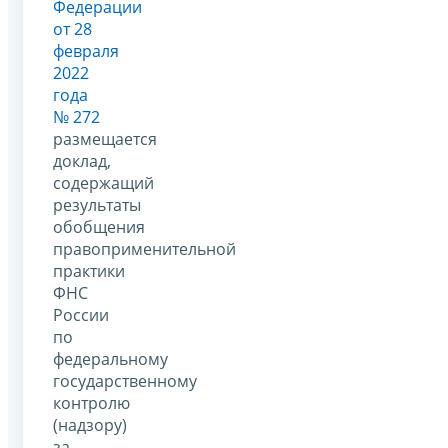
Федерации
от 28
февраля
2022
года
№ 272
размещается
доклад,
содержащий
результаты
обобщения
правоприменительной
практики
ФНС
России
по
федеральному
государственному
контролю
(надзору)
за