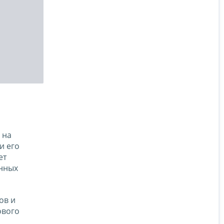
 на
и его
ет
нных
ов и
ового