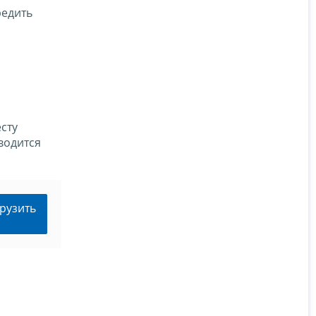
редить
сту
водится
рузить