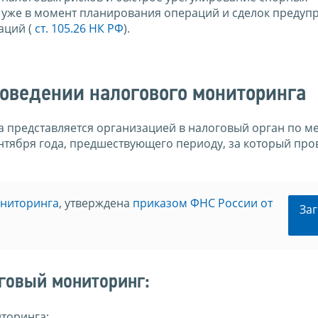
 уже в момент планирования операций и сделок предуп
аций (
ст. 105.26 НК РФ
).
роведении налогового мониторинга
 представляется организацией в налоговый орган по ме
нтября года, предшествующего периоду, за который про
ониторинга
, утверждена
приказом ФНС России от
Заг
говый мониторинг:
торинга;