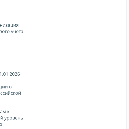
анизация
ого учета.
.01.2026
ции о
оссийской
ам к
й уровень
о