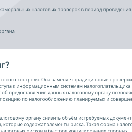
камеральных налоговых проверок в период проведения
органа
нг?
огового контроля. Она заменяет традиционные проверки
оступа к информационным системам налогоплательщика 
особ предоставления данных налоговому органу позволя
м позицию по налогообложению планируемых и соверше
алоговому органу снизить объём истребуемых документ
, которые содержат элементы риска. Такая форма налог
 налоговых рисков и быстрое урегулирование спорных