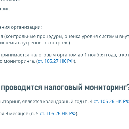
твия;
ения организации;
ля (контрольные процедуры, оценка уровня системы вну
истемы внутреннего контроля).
ринимается налоговым органом до 1 ноября года, в ко
о мониторинга. (
ст. 105.27 НК РФ
).
к проводится налоговый мониторинг
торинг, является календарный год (п. 4
ст. 105 26 НК Р
д 9 месяцев (п. 5
ст. 105 26 НК РФ
).