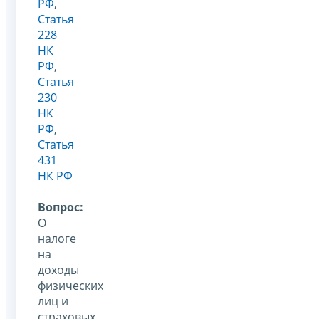
РФ
,
Статья
228
НК
РФ
,
Статья
230
НК
РФ
,
Статья
431
НК РФ
Вопрос:
О
налоге
на
доходы
физических
лиц и
страховых