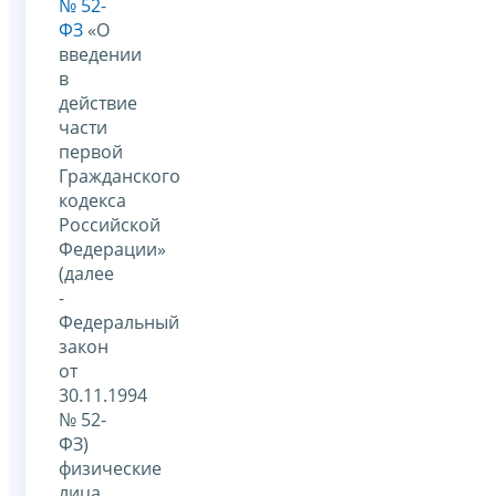
№ 52-
ФЗ
«О
введении
в
действие
части
первой
Гражданского
кодекса
Российской
Федерации»
(далее
-
Федеральный
закон
от
30.11.1994
№ 52-
ФЗ)
физические
лица,