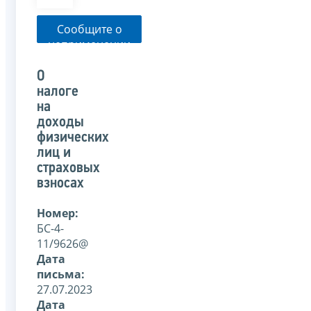
Сообщите о
неприменении
налоговым
органом
О
указанного
налоге
письма
на
доходы
физических
лиц и
страховых
взносах
Номер:
БС-4-
11/9626@
Дата
письма:
27.07.2023
Дата