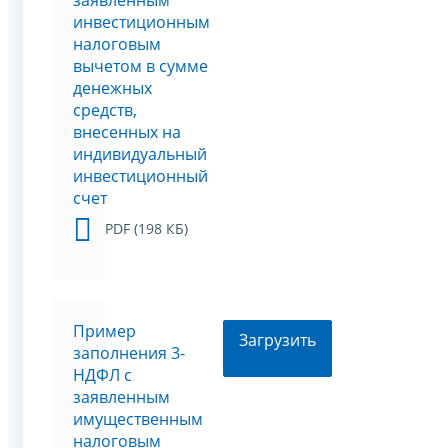
заявленным
инвестиционным
налоговым
вычетом в сумме
денежных
средств,
внесенных на
индивидуальный
инвестиционный
счет
PDF (198 КБ)
Пример
Загрузить
заполнения 3-
НДФЛ с
заявленным
имущественным
налоговым