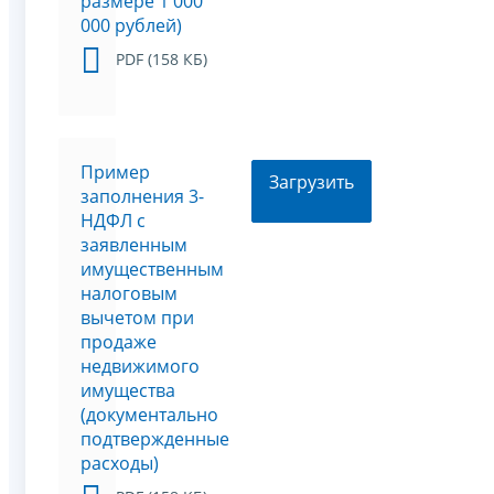
размере 1 000
000 рублей)
PDF (158 КБ)
Пример
Загрузить
заполнения 3-
НДФЛ с
заявленным
имущественным
налоговым
вычетом при
продаже
недвижимого
имущества
(документально
подтвержденные
расходы)