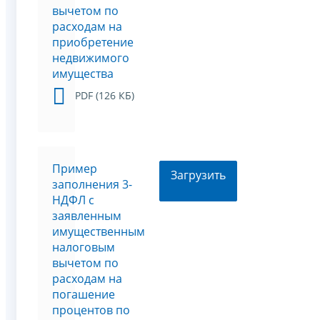
вычетом по
расходам на
приобретение
недвижимого
имущества
PDF (126 КБ)
Пример
Загрузить
заполнения 3-
НДФЛ с
заявленным
имущественным
налоговым
вычетом по
расходам на
погашение
процентов по