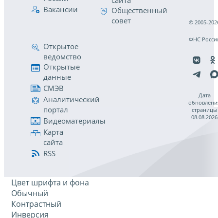
сайта
Вакансии
Общественный
совет
© 2005-202
ФНС Росси
Открытое
ведомство
Открытые
данные
СМЭВ
Дата
Аналитический
обновлени
портал
страницы
08.08.2026
Видеоматериалы
Карта
сайта
RSS
Цвет шрифта и фона
Обычный
Контрастный
Инверсия