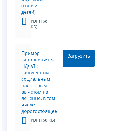
(свое и
детей)
PDF (168
КБ)
Пример
Загрузить
заполнения 3-
НДФЛ с
заявленным
социальным
налоговым
вычетом на
лечение, в том
числе,
дорогостоящее
PDF (168 КБ)