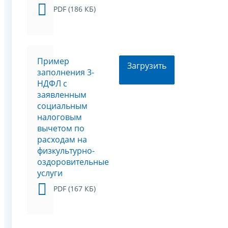
PDF (186 КБ)
Пример
Загрузить
заполнения 3-
НДФЛ с
заявленным
социальным
налоговым
вычетом по
расходам на
физкультурно-
оздоровительные
услуги
PDF (167 КБ)