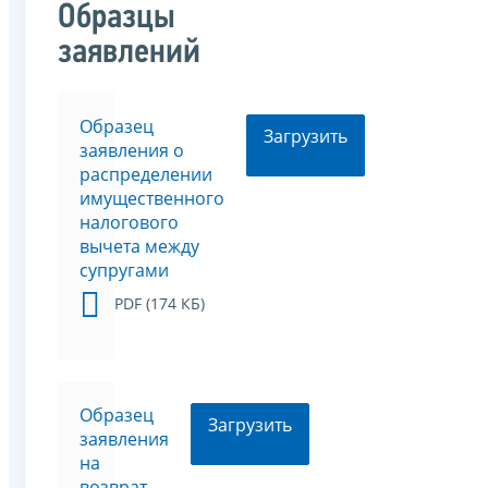
Образцы
заявлений
Образец
Загрузить
заявления о
распределении
имущественного
налогового
вычета между
супругами
PDF (174 КБ)
Образец
Загрузить
заявления
на
возврат