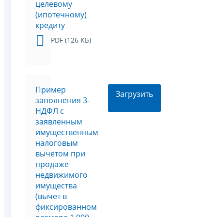
целевому
(ипотечному)
кредиту
PDF (126 КБ)
Пример
Загрузить
заполнения 3-
НДФЛ с
заявленным
имущественным
налоговым
вычетом при
продаже
недвижимого
имущества
(вычет в
фиксированном