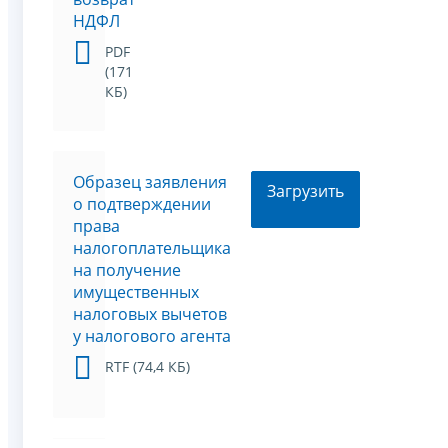
НДФЛ
PDF
(171
КБ)
Образец заявления
Загрузить
о подтверждении
права
налогоплательщика
на получение
имущественных
налоговых вычетов
у налогового агента
RTF (74,4 КБ)