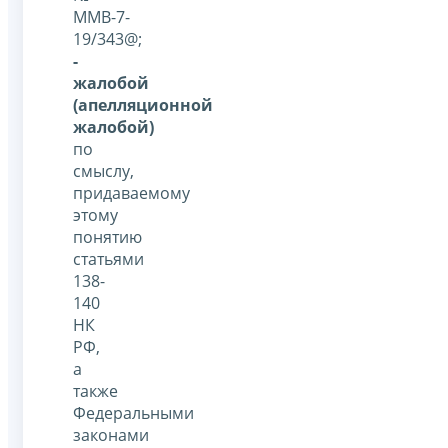
ММВ-7-
19/343@;
-
жалобой
(апелляционной
жалобой)
по
смыслу,
придаваемому
этому
понятию
статьями
138-
140
НК
РФ,
а
также
Федеральными
законами