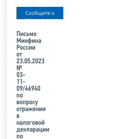
Сообщите о
неприменении
налоговым
органом
Письмо
указанного
Минфина
письма
России
от
23.05.2023
№
03-
11-
09/46940
по
вопросу
отражения
в
налоговой
декларации
по