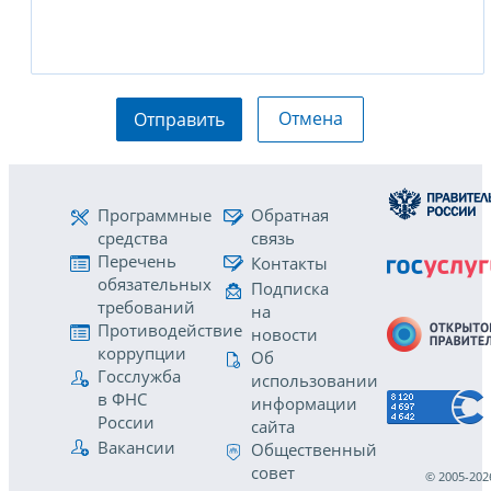
Отмена
Отправить
Программные
Обратная
средства
связь
Перечень
Контакты
обязательных
Подписка
требований
на
Противодействие
новости
коррупции
Об
Госслужба
использовании
в ФНС
информации
России
сайта
Вакансии
Общественный
совет
© 2005-202