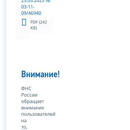
23.05.2023 №
03-11-
09/46940
PDF (242
KB)
Внимание!
ФНС
России
обращает
внимание
пользователей
на
то,