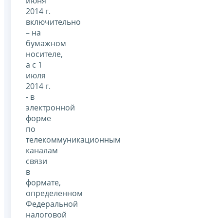
июня
2014 г.
включительно
– на
бумажном
носителе,
а с 1
июля
2014 г.
- в
электронной
форме
по
телекоммуникационным
каналам
связи
в
формате,
определенном
Федеральной
налоговой