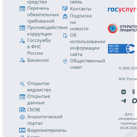
средства
связь
Перечень
Контакты
обязательных
Подписка
требований
на
Противодействие
новости
коррупции
Об
Госслужба
использовании
в ФНС
информации
России
сайта
Вакансии
Общественный
совет
© 2005-202
ФНС Росси
Открытое
ведомство
Открытые
данные
СМЭВ
Дата
Аналитический
обновлени
портал
страницы
06.08.2026
Видеоматериалы