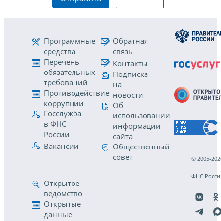
Программные
Обратная
средства
связь
Перечень
Контакты
обязательных
Подписка
требований
на
Противодействие
новости
коррупции
Об
Госслужба
использовании
в ФНС
информации
России
сайта
Вакансии
Общественный
совет
© 2005-202
ФНС Росси
Открытое
ведомство
Открытые
данные