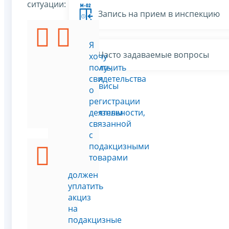
ситуации:
Запись на прием в инспекцию
Я
Я
Часто задаваемые вопросы
хочу
хочу
проверить,
получить
является
свидетельства
Все сервисы
ли
о
товар
регистрации
подакцизным
деятельности,
связанной
с
подакцизными
товарами
Я
должен
уплатить
акциз
на
подакцизные