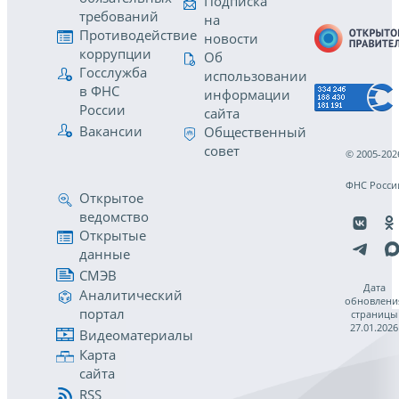
Подписка
требований
на
Противодействие
новости
коррупции
Об
Госслужба
использовании
в ФНС
информации
России
сайта
Вакансии
Общественный
совет
© 2005-202
ФНС Росси
Открытое
ведомство
Открытые
данные
СМЭВ
Дата
Аналитический
обновлени
портал
страницы
27.01.2026
Видеоматериалы
Карта
сайта
RSS