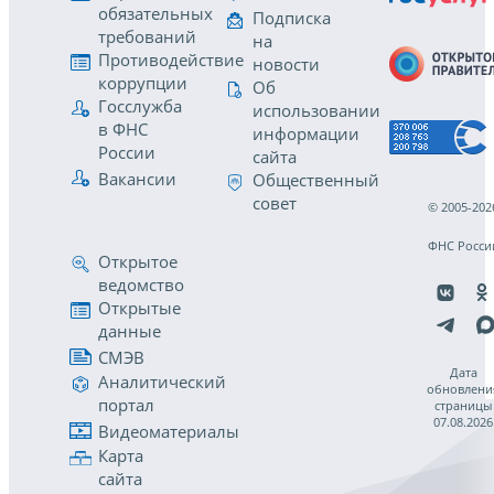
обязательных
Подписка
требований
на
Противодействие
новости
коррупции
Об
Госслужба
использовании
в ФНС
информации
России
сайта
Вакансии
Общественный
совет
© 2005-202
ФНС Росси
Открытое
ведомство
Открытые
данные
СМЭВ
Дата
Аналитический
обновлени
портал
страницы
07.08.2026
Видеоматериалы
Карта
сайта