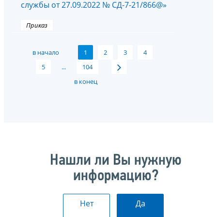
службы от 27.09.2022 № СД-7-21/866@»
Приказ
в начало
1
2
3
4
5
...
104
в конец
Нашли ли Вы нужную
информацию?
Нет
Да