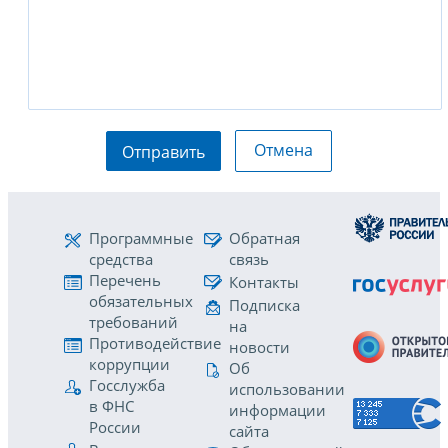
Отмена
Отправить
Программные
Обратная
средства
связь
Перечень
Контакты
обязательных
Подписка
требований
на
Противодействие
новости
коррупции
Об
Госслужба
использовании
в ФНС
информации
России
сайта