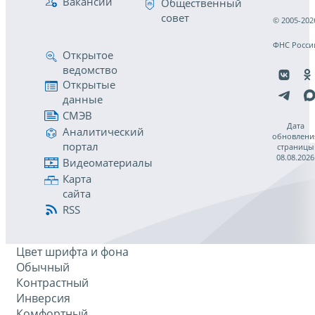
Вакансии
Общественный
совет
© 2005-202
ФНС Росси
Открытое
ведомство
Открытые
данные
СМЭВ
Дата
Аналитический
обновлени
портал
страницы
08.08.2026
Видеоматериалы
Карта
сайта
RSS
Цвет шрифта и фона
Обычный
Контрастный
Инверсия
Комфортный