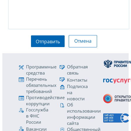
Отмена
Отправить
Программные
Обратная
средства
связь
Перечень
Контакты
обязательных
Подписка
требований
на
Противодействие
новости
коррупции
Об
Госслужба
использовании
в ФНС
информации
России
сайта
Вакансии
Общественный