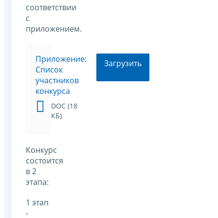
соответствии
с
приложением.
Приложение:
Загрузить
Список
участников
конкурса
DOC (18
КБ)
Конкурс
состоится
в 2
этапа:
1 этап
-