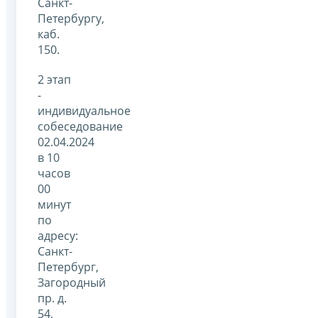
Санкт-
Петербургу,
каб.
150.
2 этап
-
индивидуальное
собеседование
02.04.2024
в 10
часов
00
минут
по
адресу:
Санкт-
Петербург,
Загородный
пр. д.
54,