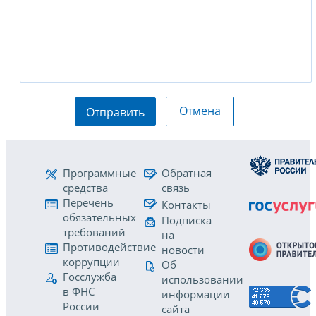
Отмена
Отправить
Программные
Обратная
средства
связь
Перечень
Контакты
обязательных
Подписка
требований
на
Противодействие
новости
коррупции
Об
Госслужба
использовании
в ФНС
информации
России
сайта