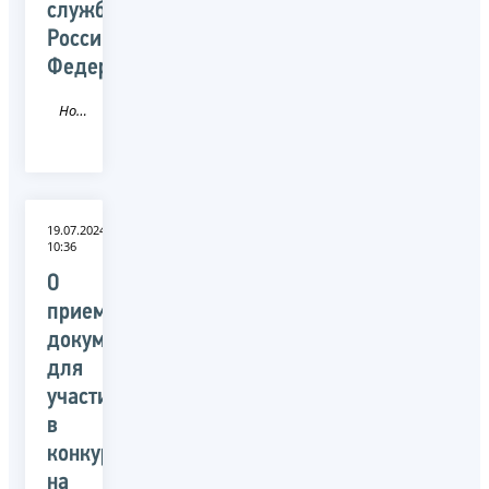
службы
Российской
Федерации
Новость
19.07.2024
10:36
О
приеме
документов
для
участия
в
конкурсе
на