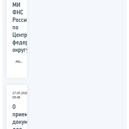
МИ
ФНС
России
по
Центральному
федеральному
округу
Новость
27.05.2026
09:48
О
приеме
документов