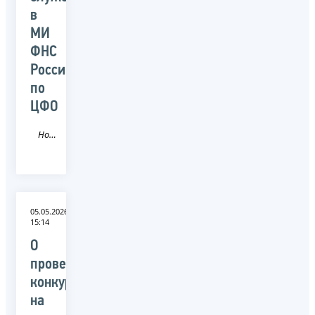
в
МИ
ФНС
России
по
ЦФО
Новость
05.05.2026
15:14
О
проведении
конкурса
на