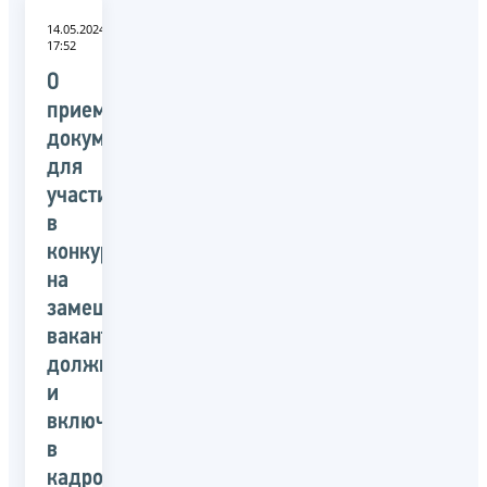
14.05.2024
17:52
О
приеме
документов
для
участия
в
конкурсе
на
замещение
вакантных
должностей
и
включение
в
кадровый