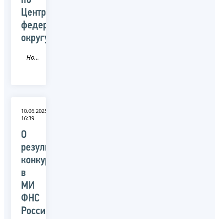
по
Центральному
федеральному
округу
Новость
10.06.2025
16:39
О
результатах
конкурса
в
МИ
ФНС
России