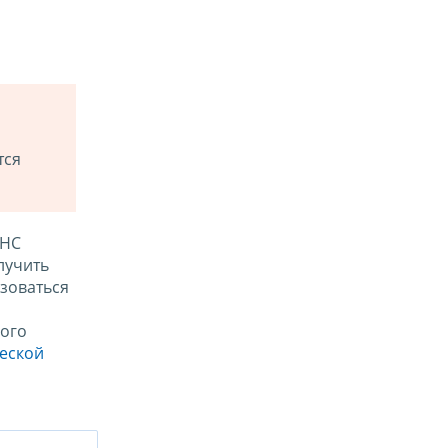
тся
ФНС
лучить
зоваться
ого
ческой