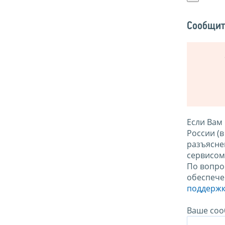
Сообщит
Если Вам
России (
разъясне
сервисо
По вопро
обеспече
поддержк
Ваше соо