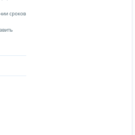
нии сроков
авить