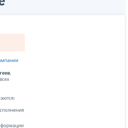
е
ампании
геев
,
всех
аются:
исполнения
информации