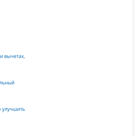
и вычетах,
ельный
о улучшить