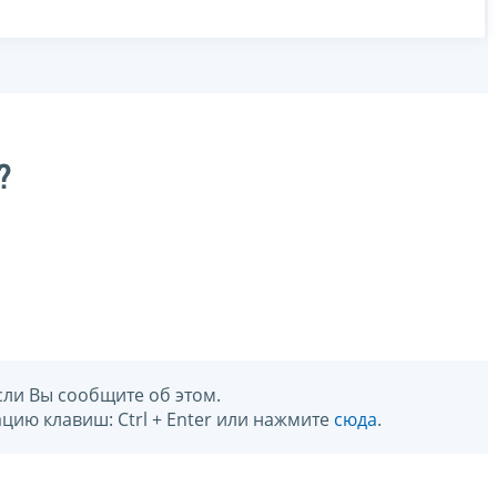
?
сли Вы сообщите об этом.
цию клавиш: Ctrl + Enter или нажмите
сюда
.