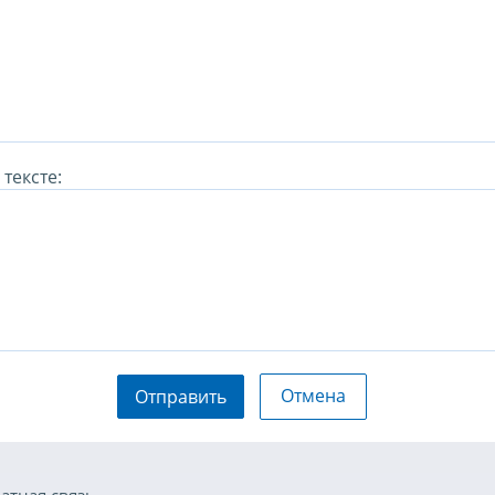
тексте:
Отмена
Отправить
атная связь