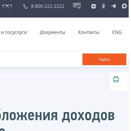
8-800-222-2222
и госуслуги
Документы
Контакты
ENG
Найти
бложения доходов