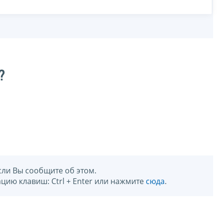
?
сли Вы сообщите об этом.
цию клавиш: Ctrl + Enter или нажмите
сюда
.