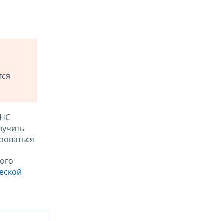
тся
ФНС
лучить
зоваться
ого
ческой