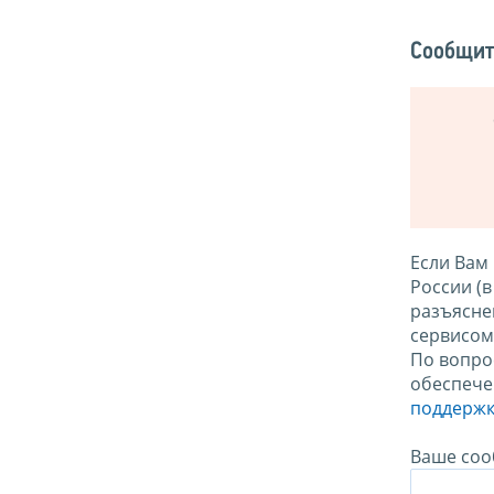
Сообщит
Если Вам
России (
разъясне
сервисо
По вопро
обеспече
поддержк
Ваше соо