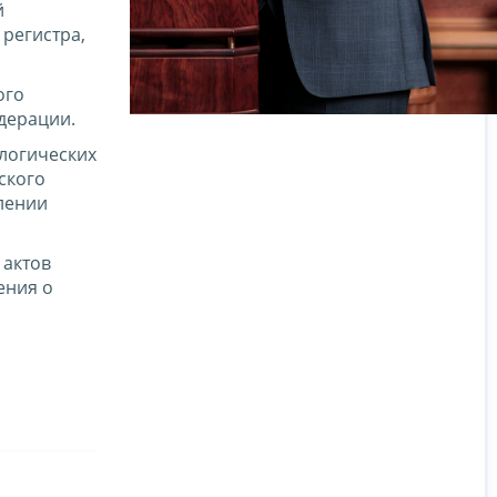
й
регистра,
ого
дерации.
ологических
ского
лении
 актов
ения о