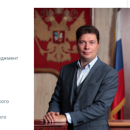
неджмент
кого
ого