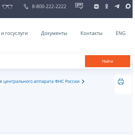
8-800-222-2222
и госуслуги
Документы
Контакты
ENG
Найти
я центрального аппарата ФНС России